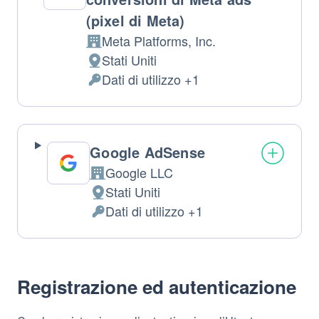
(pixel di Meta)
Meta Platforms, Inc.
Azienda:
Stati Uniti
Luogo
Dati di utilizzo +1
del
Dati
trattamento:
Personali
trattati:
Google AdSense
Google LLC
Azienda:
Stati Uniti
Luogo
Dati di utilizzo +1
del
Dati
trattamento:
Personali
trattati:
Registrazione ed autenticazione