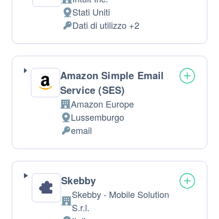
Azienda:
Stati Uniti
Luogo
Dati di utilizzo +2
del
Dati
trattamento:
Personali
trattati:
Amazon Simple Email
Service (SES)
Amazon Europe
Azienda:
Lussemburgo
Luogo
email
del
Dati
trattamento:
Personali
trattati:
Skebby
Skebby - Mobile Solution
Azienda:
S.r.l.