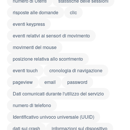
numero di Utenti
statistiche delle sessioni
risposte alle domande
clic
eventi keypress
eventi relativi ai sensori di movimento
movimenti del mouse
posizione relativa allo scorrimento
eventi touch
cronologia di navigazione
pageview
email
password
Dati comunicati durante l'utilizzo del servizio
numero di telefono
Identificativo univoco universale (UUID)
dati sui crash
informazioni sul dispositivo