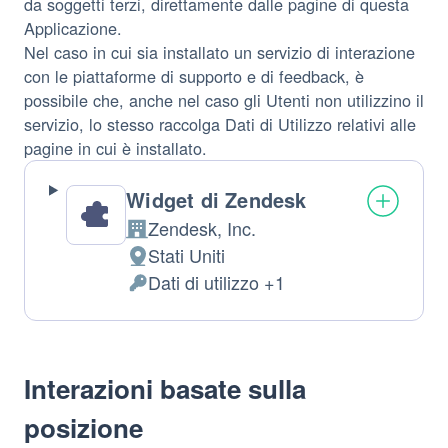
da soggetti terzi, direttamente dalle pagine di questa
Applicazione.
Nel caso in cui sia installato un servizio di interazione
con le piattaforme di supporto e di feedback, è
possibile che, anche nel caso gli Utenti non utilizzino il
servizio, lo stesso raccolga Dati di Utilizzo relativi alle
pagine in cui è installato.
Widget di Zendesk
Zendesk, Inc.
Azienda:
Stati Uniti
Luogo
Dati di utilizzo +1
del
Dati
trattamento:
Personali
trattati:
Interazioni basate sulla
posizione